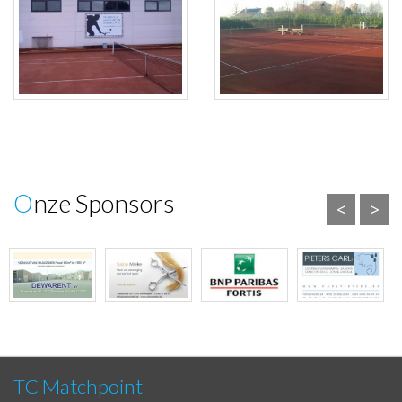
Onze Sponsors
<
>
TC Matchpoint