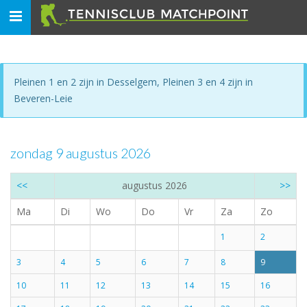
Toggle
navigation
Pleinen 1 en 2 zijn in Desselgem, Pleinen 3 en 4 zijn in
Beveren-Leie
zondag 9 augustus 2026
<<
augustus 2026
>>
Ma
Di
Wo
Do
Vr
Za
Zo
1
2
3
4
5
6
7
8
9
10
11
12
13
14
15
16