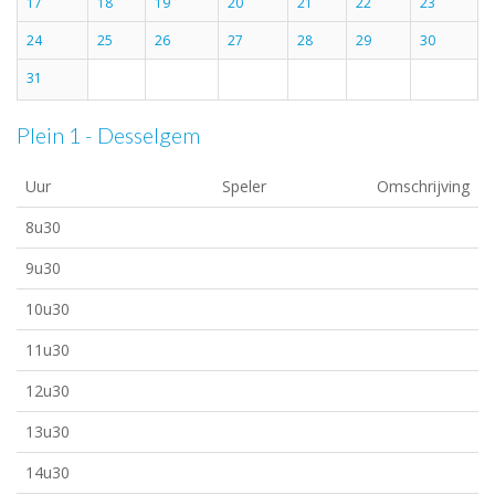
17
18
19
20
21
22
23
24
25
26
27
28
29
30
31
Plein 1 - Desselgem
Uur
Speler
Omschrijving
8u30
9u30
10u30
11u30
12u30
13u30
14u30