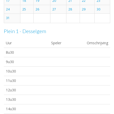
17
18
19
20
21
22
23
24
25
26
27
28
29
30
31
Plein 1 - Desselgem
Uur
Speler
Omschrijving
8u30
9u30
10u30
11u30
12u30
13u30
14u30