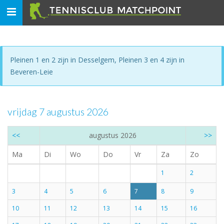
Toggle
navigation
Pleinen 1 en 2 zijn in Desselgem, Pleinen 3 en 4 zijn in
Beveren-Leie
vrijdag 7 augustus 2026
<<
augustus 2026
>>
Ma
Di
Wo
Do
Vr
Za
Zo
1
2
3
4
5
6
7
8
9
10
11
12
13
14
15
16