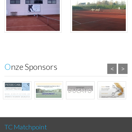
Onze Sponsors
<
>
TC Matchpoint