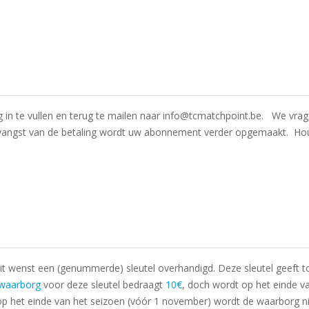
dig in te vullen en terug te mailen naar info@tcmatchpoint.be. We vr
angst van de betaling wordt uw abonnement verder opgemaakt. Hou
 wenst een (genummerde) sleutel overhandigd. Deze sleutel geeft toeg
waarborg
voor deze sleutel bedraagt
10€
, doch wordt op het einde va
el op het einde van het seizoen (vóór 1 november) wordt de waarborg n