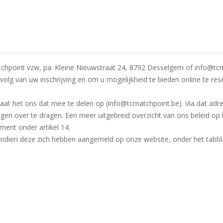
point vzw, pa. Kleine Nieuwstraat 24, 8792 Desselgem of info@tcma
 gevolg van uw inschrijving en om u mogelijkheid te bieden online te 
taat het ons dat mee te delen op (info@tcmatchpoint.be). Via dat adr
agen over te dragen. Een meer uitgebreid overzicht van ons beleid o
ement onder artikel 14.
 indien deze zich hebben aangemeld op onze website, onder het tabb