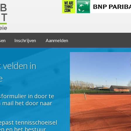
sen
Inschrijven
Aanmelden
 velden in
e
sformulier in door te
n mail het door naar
past tennisschoeisel
en en het bestuur