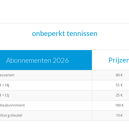
onbeperkt tennissen
Prijze
Abonnementen 2026
assenen
80 €
d <18j
55 €
d <12j
25 €
ilieabonnment
180 €
borg sleutel
10 €