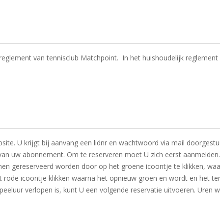
jk reglement van tennisclub Matchpoint. In het huishoudelijk reglemen
bsite. U krijgt bij aanvang een lidnr en wachtwoord via mail doorgestu
van uw abonnement. Om te reserveren moet U zich eerst aanmelden. D
nen gereserveerd worden door op het groene icoontje te klikken, waar
et rode icoontje klikken waarna het opnieuw groen en wordt en het terr
eeluur verlopen is, kunt U een volgende reservatie uitvoeren. Uren 