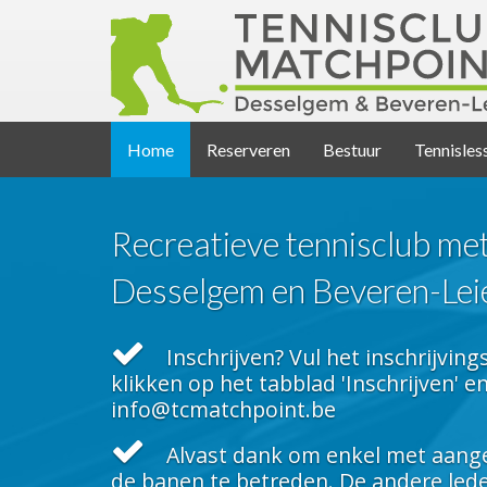
Home
Reserveren
Bestuur
Tennisles
Recreatieve tennisclub met
Desselgem en Beveren-Lei
Inschrijven? Vul het inschrijving
klikken op het tabblad 'Inschrijven' e
info@tcmatchpoint.be
Alvast dank om enkel met aange
de banen te betreden. De andere led